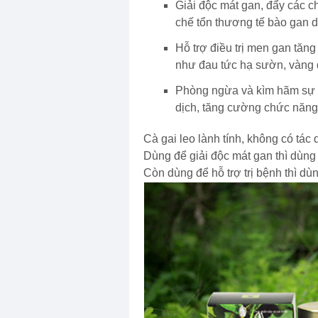
Giải độc mát gan, đẩy các c
chế tổn thương tế bào gan d
Hỗ trợ điều trị men gan tăn
như đau tức hạ sườn, vàng d
Phòng ngừa và kìm hãm sự p
dịch, tăng cường chức năng
Cà gai leo lành tính, không có tác
Dùng để giải độc mát gan thì dùng 
Còn dùng để hỗ trợ trị bệnh thì dù