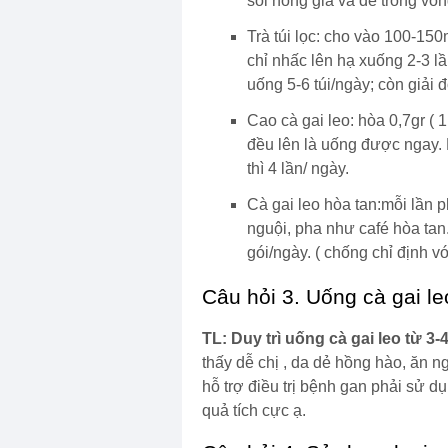
sôi nóng già và để trong vò
Trà túi lọc: cho vào 100-15
chỉ nhấc lên hạ xuống 2-3 lầ
uống 5-6 túi/ngày; còn giải 
Cao cà gai leo: hòa 0,7gr (
đều lên là uống được ngay. N
thì 4 lần/ ngày.
Cà gai leo hòa tan:mỗi lần
nguội, pha như café hòa tan.
gói/ngày. ( chống chỉ định 
Câu hỏi 3. Uống cà gai le
TL: Duy trì uống cà gai leo từ 3
thấy dễ chị , da dẻ hồng hào, ăn ngủ
hỗ trợ điều trị bệnh gan phải sử dụ
quả tích cực ạ.