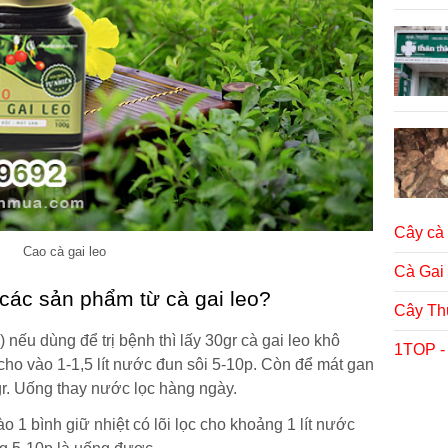
Cây cà 
Cao cà gai leo
Cà Gai
các sản phẩm từ cà gai leo?
Cây Th
nếu dùng để trị bệnh thì lấy 30gr cà gai leo khô
1TOP -
cho vào 1-1,5 lít nước đun sôi 5-10p. Còn để mát gan
5gr. Uống thay nước lọc hàng ngày.
o 1 bình giữ nhiệt có lõi lọc cho khoảng 1 lít nước