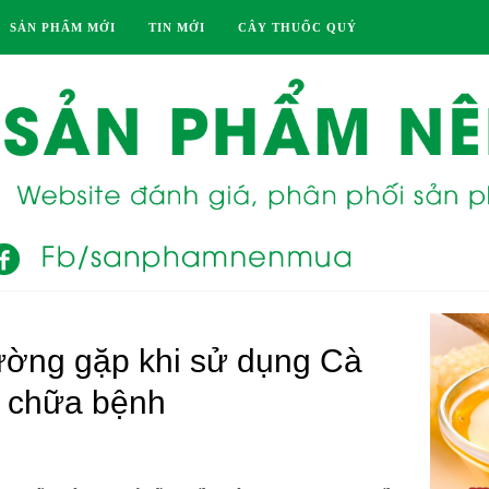
SẢN PHẨM MỚI
TIN MỚI
CÂY THUỐC QUÝ
ường gặp khi sử dụng Cà
c chữa bệnh