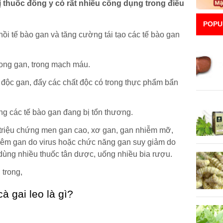
ị thuốc đông y có rất nhiều công dụng trong điều
POPU
hồi tế bào gan và tăng cường tái tạo các tế bào gan
ong gan, trong mạch máu.
độc gan, đẩy các chất độc có trong thực phẩm bẩn
g các tế bào gan đang bị tổn thương.
c triệu chứng men gan cao, xơ gan, gan nhiễm mỡ,
viêm gan do virus hoặc chức năng gan suy giảm do
ùng nhiều thuốc tân dược, uống nhiều bia rượu.
 trong,
à gai leo là gì?