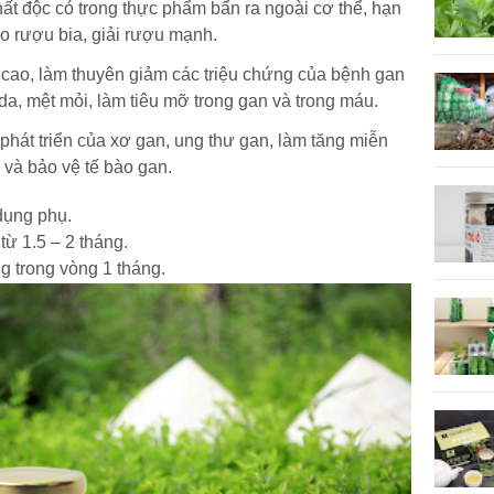
hất độc có trong thực phẩm bẩn ra ngoài cơ thể, hạn
o rượu bia, giải rượu mạnh.
g cao, làm thuyên giảm các triệu chứng của bệnh gan
a, mệt mỏi, làm tiêu mỡ trong gan và trong máu.
hát triển của xơ gan, ung thư gan, làm tăng miễn
 và bảo vệ tế bào gan.
 dụng phụ.
từ 1.5 – 2 tháng.
ng trong vòng 1 tháng.