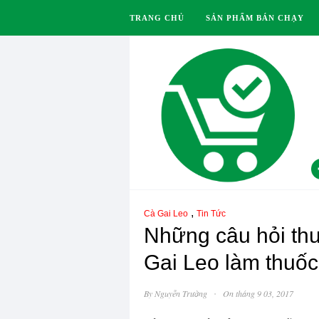
TRANG CHỦ
SẢN PHẨM BÁN CHẠY
,
Cà Gai Leo
Tin Tức
Những câu hỏi th
Gai Leo làm thuố
·
By
Nguyễn Trường
On tháng 9 03, 2017