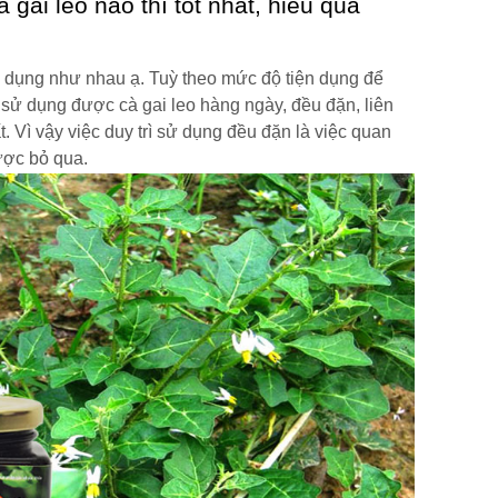
 gai leo nào thì tốt nhất, hiểu quả
ác dụng như nhau ạ. Tuỳ theo mức độ tiện dụng để
 sử dụng được cà gai leo hàng ngày, đều đặn, liên
t. Vì vậy việc duy trì sử dụng đều đặn là việc quan
ược bỏ qua.