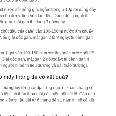
ng 5-10p là uống được.
0ml nước sôi nóng già, ngâm trong 5-10p rồi dùng dây
n cho dược tính hòa tan đều. Dùng để trị bệnh thì
độc gan, mát gan thì dùng 3 gói/ngày.
 1 chút đầu thìa cafe) vào 100-150ml nước ấm khuấy
ếu giải độc gan, mát gan 2 lần/ ngày; trị bệnh gan
 pha 1 gói vào 100-150ml nước ấm hoặc nước sôi để
 Giải độc gan, mát gan 2 gói/ngày; trị bệnh gan 4
với người bị bệnh tiểu đường và đái tháo đường).
o mấy tháng thì có kết quả?
-4 tháng
tùy từng cơ địa từng người, khách hàng sẽ
 tốt, tinh thần thỏa mái,cải thiện nội tiết tố. Còn nếu
ng kiên trì lâu dài từ 6 tháng đến 1 năm thì sẽ có kết