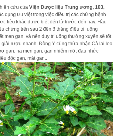
nghiên cứu của
Viện Dược liệu Trung ương, 103,
ác dụng ưu việt trong việc điều trị các chứng bệnh
ợc liệu khác được biết đến từ trước đến nay. Hầu
ệu chứng trên sau 2 đến 3 tháng điều trị, uống
ết men gan, và nên duy trì uống thường xuyên sẽ tốt
rợ giải rượu nhanh. Đông Y cũng thừa nhận Cà lai leo
, xơ gan, hạ men gan, gan nhiễm mỡ, đau nhức
tiêu độc gan, mát gan..